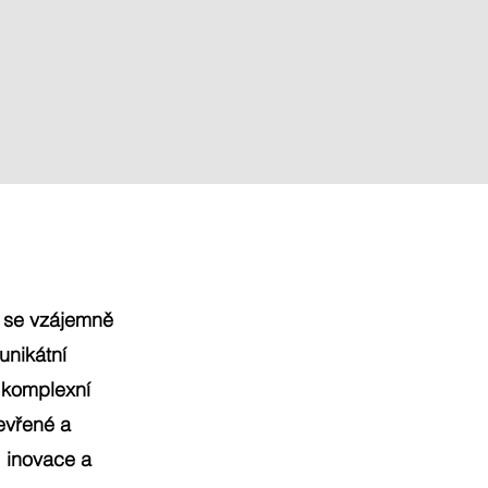
í se vzájemně
unikátní
 komplexní
evřené a
, inovace a