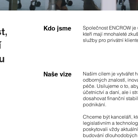
Kdo jsme
Společnost ENCROW je úč
t,
kteří mají mnohaleté zku
služby pro privátní kliente
í
u i
Naše vize
Naším cílem je vytvářet 
odborných znalostí, inov
péče. Usilujeme o to, ab
účetnictví a daní, ale i s
dosahovat finanční stabil
podnikání.
​Chceme být kanceláří, k
legislativním a technol
poskytovali vždy aktuální 
budování dlouhodobých 