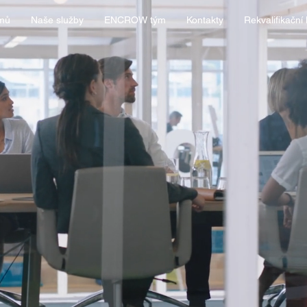
mů
Naše služby
ENCROW tým
Kontakty
Rekvalifikační