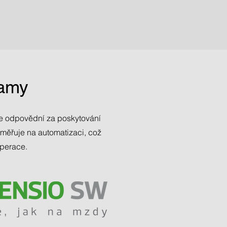
ramy
me odpovědní za poskytování
aměřuje na automatizaci, což
operace.