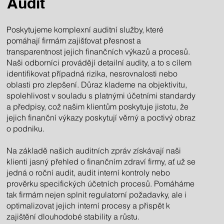
Audit
Poskytujeme komplexní auditní služby, které
pomáhají firmám zajišťovat přesnost a
transparentnost jejich finančních výkazů a procesů.
Naši odborníci provádějí detailní audity, a to s cílem
identifikovat případná rizika, nesrovnalosti nebo
oblasti pro zlepšení. Důraz klademe na objektivitu,
spolehlivost v souladu s platnými účetními standardy
a předpisy, což našim klientům poskytuje jistotu, že
jejich finanční výkazy poskytují věrný a poctivý obraz
o podniku.
Na základě našich auditních zpráv získávají naši
klienti jasný přehled o finančním zdraví firmy, ať už se
jedná o roční audit, audit interní kontroly nebo
prověrku specifických účetních procesů. Pomáháme
tak firmám nejen splnit regulatorní požadavky, ale i
optimalizovat jejich interní procesy a přispět k
zajištění dlouhodobé stability a růstu.