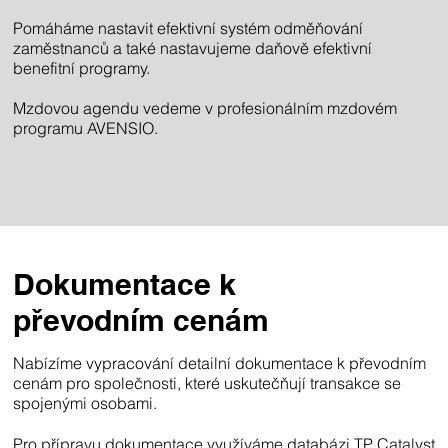
Pomáháme nastavit efektivní systém odměňování
zaměstnanců a také nastavujeme daňově efektivní
benefitní programy.
Mzdovou agendu vedeme v profesionálním mzdovém
programu AVENSIO.
Dokumentace k
převodním cenám
Nabízíme vypracování detailní dokumentace k převodním
é
cenám pro společnosti, které uskutečňují transakce se
spojenými osobami.
u
Pro přípravu dokumentace využíváme databázi TP Catalyst