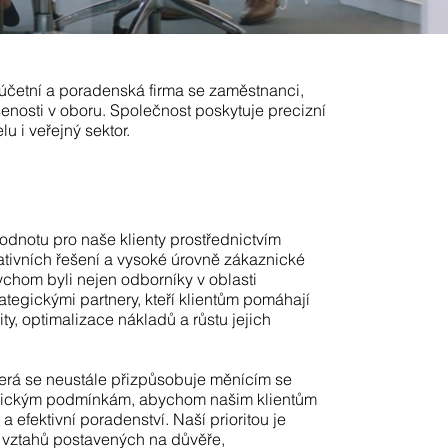
etní a poradenská firma se zaměstnanci,
šenosti v oboru. Společnost poskytuje precizní
lu i veřejný sektor.
hodnotu pro naše klienty prostřednictvím
ativních řešení a vysoké úrovně zákaznické
ychom byli nejen odborníky v oblasti
trategickými partnery, kteří klientům pomáhají
ity, optimalizace nákladů a růstu jejich
terá se neustále přizpůsobuje měnícím se
ogickým podmínkám, abychom našim klientům
a efektivní poradenství. Naší prioritou je
vztahů postavených na důvěře,