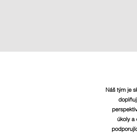
Náš tým je s
doplňuj
perspekti
úkoly a
podporujíc